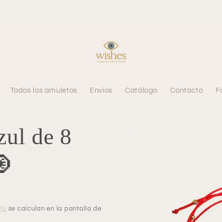
Todos los amuletos
Envíos
Catálogo
Contacto
F
Ir
directamente
zul de 8
a la
información
del producto
🧿
ío
se calculan en la pantalla de