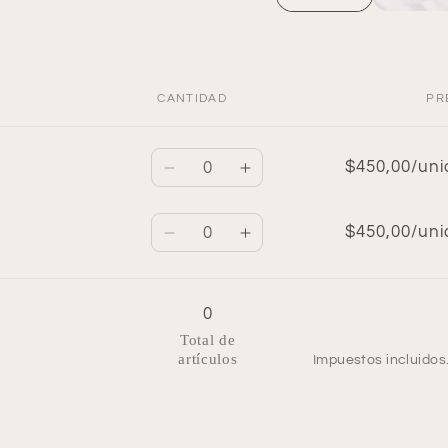
CANTIDAD
PR
Cantidad
$450,00/un
Reducir
Aumentar
cantidad
cantidad
para
para
Cantidad
$450,00/un
Reducir
Aumentar
Rojo
Rojo
cantidad
cantidad
para
para
Negro
Negro
0
Total de
artículos
Impuestos incluido