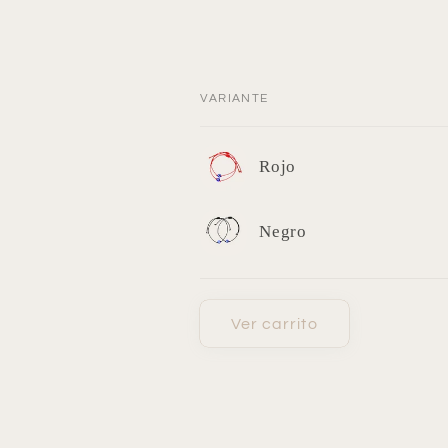
VARIANTE
Tu
Rojo
carrito
Negro
Cargando...
Ver carrito