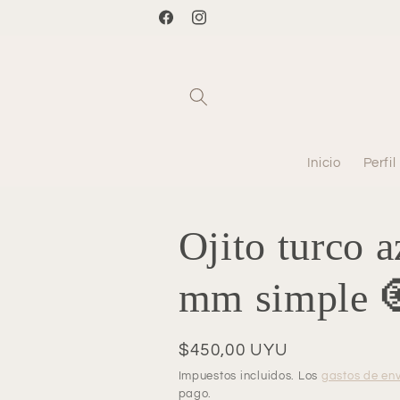
Ir
directamente
Facebook
Instagram
al contenido
Inicio
Perfil
Ojito turco a
mm simple 
Precio
$450,00 UYU
habitual
Impuestos incluidos. Los
gastos de env
pago.