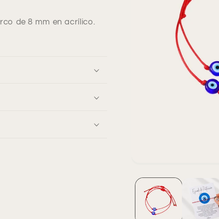
urco de 8 mm en acrílico.
Abrir
elemento
multimedia
1
en
una
ventana
modal