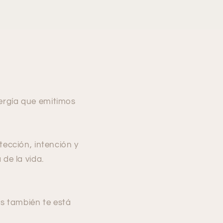
ergía que emitimos
cción, intención y
 de la vida.
as también te está